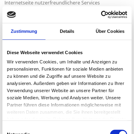
Internetseite nutzerfreundlichere Services
bereitstellen, die ohne die Cookie-Setzung nicht
möglich wären.
Mittels eines Cookies können die Informationen und
Zustimmung
Details
Über Cookies
Angebote auf unserer Internetseite im Sinne des
Benutzers optimiert werden. Cookies ermöglichen uns,
wie bereits erwähnt, die Benutzer unserer Internetseite
Diese Webseite verwendet Cookies
wiederzuerkennen. Zweck dieser Wiedererkennung ist
Wir verwenden Cookies, um Inhalte und Anzeigen zu
es, den Nutzern die Verwendung unserer Internetseite
personalisieren, Funktionen für soziale Medien anbieten
zu erleichtern. Der Benutzer einer Internetseite, die
zu können und die Zugriffe auf unsere Website zu
Cookies verwendet, muss beispielsweise nicht bei
analysieren. Außerdem geben wir Informationen zu Ihrer
jedem Besuch der Internetseite erneut seine
Verwendung unserer Website an unsere Partner für
Zugangsdaten eingeben, weil dies von der Internetseite
soziale Medien, Werbung und Analysen weiter. Unsere
und dem auf dem Computersystem des Benutzers
Partner führen diese Informationen möglicherweise mit
abgelegten Cookie übernommen wird. Ein weiteres
weiteren Daten zusammen, die Sie ihnen bereitgestellt
Beispiel ist das Cookie eines Warenkorbes im Online-
haben oder die sie im Rahmen Ihrer Nutzung der Dienste
Shop. Der Online-Shop merkt sich die Artikel, die ein
gesammelt haben.
E
Kunde in den virtuellen Warenkorb gelegt hat, über ein